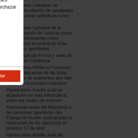
Oposiciones Letrados: se
rechazar
modifica la relación de aprobados
de las pruebas selectivas turno
libre
Oposiciones Letrados de la
Administración de Justicia, turno
libre: nombramiento como
funcionarios en prácticas a los
opositores aprobados
Auxilio Judicial: Fecha y sede de
examen en Catalunya
Oposiciones Médicos Forenses:
nueva publicación de las listas
tar
definitivas de aspirantes que han
superado el proceso selectivo
Oposiciones Auxilio Judicial:
aclaración en nota informativa
sobre las sedes de examen
Importante aviso del Ministerio a
las personas opositoras del
Cuerpo de Auxilio Judicial para la
realización de los ejercicios el
próximo 17 de abril
Oposiciones Auxilio Judicial: