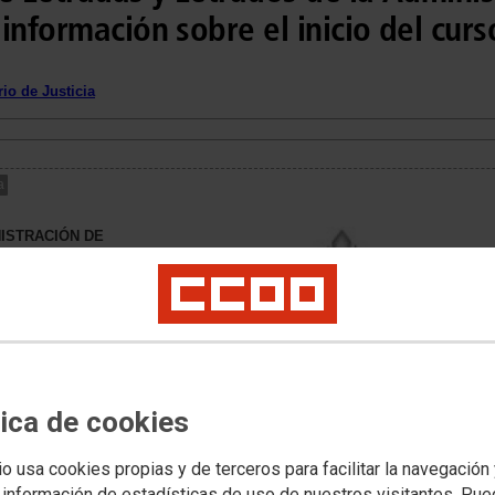
información sobre el inicio del curs
io de Justicia
a
ISTRACIÓN DE
e febrero Promoción
tica de cookies
ncuentra el proceso
a del Cuerpo de Letrados
 planificación realizada
io usa cookies propias y de terceros para facilitar la navegación
rma que no está previsto su
 información de estadísticas de uso de nuestros visitantes. Pu