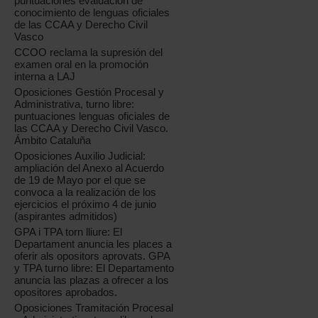
puntuaciones evaluación de
conocimiento de lenguas oficiales
de las CCAA y Derecho Civil
Vasco
CCOO reclama la supresión del
examen oral en la promoción
interna a LAJ
Oposiciones Gestión Procesal y
Administrativa, turno libre:
puntuaciones lenguas oficiales de
las CCAA y Derecho Civil Vasco.
Ámbito Cataluña
Oposiciones Auxilio Judicial:
ampliación del Anexo al Acuerdo
de 19 de Mayo por el que se
convoca a la realización de los
ejercicios el próximo 4 de junio
(aspirantes admitidos)
GPA i TPA torn lliure: El
Departament anuncia les places a
oferir als opositors aprovats. GPA
y TPA turno libre: El Departamento
anuncia las plazas a ofrecer a los
opositores aprobados.
Oposiciones Tramitación Procesal