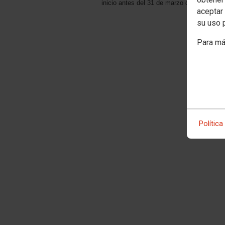
inicio antes del 31 de marzo de 2025
aceptar 
su uso 
Para má
Política