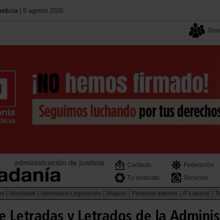
sticia
| 8 agosto 2026.
Zona
Contacto
Federación
Tu sindicato
Servicios
os
Movilidad
Normativa-Legislación
Mugeju
Personal Interino
P. Laboral
Te
e Letradas y Letrados de la Administ