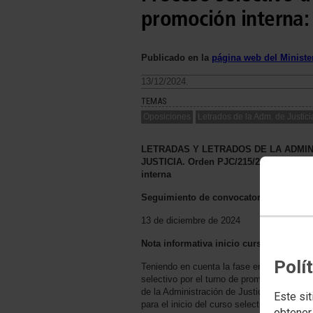
promoción interna: 
Publicado en la
página web del Minister
13/12/2024.
TEMAS
Oposiciones
Letrados de la Adm. de Justici
LETRADAS Y LETRADOS DE LA ADMIN
JUSTICIA. Orden PJC/215/2024, de 20 d
interna
Seguimiento de convocatoria
13 de diciembre de 2024
Nota informativa inicio curso selectivo
Polí
​Teniendo en cuenta la fase en la que se e
selectivo por el turno de promoción intern
de la Administración de Justicia, y dada la
Este sit
para el inicio del curso selectivo, se info
obtener