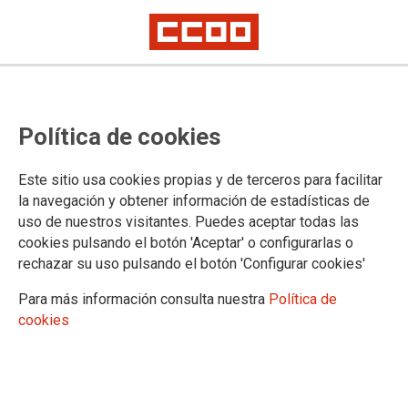
Proceso selectivo de Facultativos
Política de cookies
del INTCF, acceso libre, concurso
oposición: valoración definitiva de
Este sitio usa cookies propias y de terceros para facilitar
méritos de la fase de concurso y
la navegación y obtener información de estadísticas de
uso de nuestros visitantes. Puedes aceptar todas las
relación de aspirantes que han
cookies pulsando el botón 'Aceptar' o configurarlas o
superado el proceso selectivo
rechazar su uso pulsando el botón 'Configurar cookies'
Para más información consulta nuestra
Política de
cookies
Publicado en la página web del Ministerio de Justicia
18/11/2024.
TEMAS
Cuerpos Especiales
Oposiciones