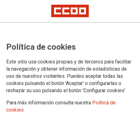
Convocatoria de la bolsa de
Política de cookies
personal interino de cuerpos
especiales de Illes Balears 2024
Este sitio usa cookies propias y de terceros para facilitar
(Médicos Forenses, Facultativos y
la navegación y obtener información de estadísticas de
uso de nuestros visitantes. Puedes aceptar todas las
Ayudantes de Laboratorio)
cookies pulsando el botón 'Aceptar' o configurarlas o
rechazar su uso pulsando el botón 'Configurar cookies'
Publicado en la página web del Ministerio de Justicia
Para más información consulta nuestra
Política de
cookies
05/11/2024.
TEMAS
Personal Interino
Cuerpos Especiales