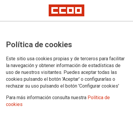
CCOO denuncia el mantenimiento
Política de cookies
de la actividad laboral cuando ya
era conocido el riesgo de
Este sitio usa cookies propias y de terceros para facilitar
inundación
la navegación y obtener información de estadísticas de
uso de nuestros visitantes. Puedes aceptar todas las
LOS FENÓMENOS METEOROLÓGICOS ADVERSOS SON TAMBIÉN
cookies pulsando el botón 'Aceptar' o configurarlas o
UN RIESGO LABORAL A PREVENIR POR LAS EMPRESAS
rechazar su uso pulsando el botón 'Configurar cookies'
Desde CCOO queremos expresar la profunda consternación que nos
causan las noticias sobre el elevado número de víctimas mortales
Para más información consulta nuestra
Política de
producto de la DANA que ha afectado en las últimas horas a zonas del
País Valenciano, Castilla-La Mancha y Andalucía
cookies
CCOO denuncia el mantenimiento de la actividad laboral
cuando ya era conocido el riesgo de inundación.
Trasladamos toda nuestra solidaridad a las poblaciones de