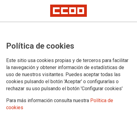
Circular de MUGEJU sobre la
Política de cookies
campaña de vacunación contra la
gripe 2024-2025 en Cantabria
Este sitio usa cookies propias y de terceros para facilitar
la navegación y obtener información de estadísticas de
uso de nuestros visitantes. Puedes aceptar todas las
Publicado en la
página web del Gobierno de Cantabria
cookies pulsando el botón 'Aceptar' o configurarlas o
17/09/2024.
rechazar su uso pulsando el botón 'Configurar cookies'
TEMAS
Para más información consulta nuestra
Política de
Mugeju
cookies