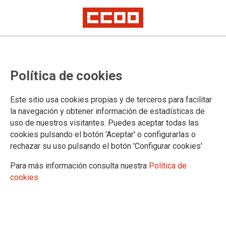
Actualización: aulas para los
Política de cookies
exámenes del próximo 29 de junio
de los procesos selectivos de
Este sitio usa cookies propias y de terceros para facilitar
Gestión y Tramitación, promoción
la navegación y obtener información de estadísticas de
uso de nuestros visitantes. Puedes aceptar todas las
interna
cookies pulsando el botón 'Aceptar' o configurarlas o
rechazar su uso pulsando el botón 'Configurar cookies'
Ya se ha incluido en Tramitación la sede de Murcia
Para más información consulta nuestra
Política de
cookies
27/06/2024.
TEMAS
Oposiciones