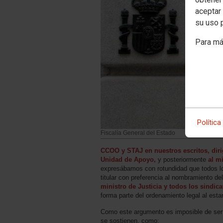
aceptar 
su uso 
Para má
Política
Fiscalía General del Estado
CCOO y STAJ en nuestros escritos, dirig
Unidad de Apoyo,
y posteriormente
al m
expresábamos con rotundidad que todos lo
titular con preferencia al nombramiento de
ministro de Justicia y todos los sindic
forma parte del ordenamiento legal al esta
Como este argumento es imposible de ser 
se sostienen, como: