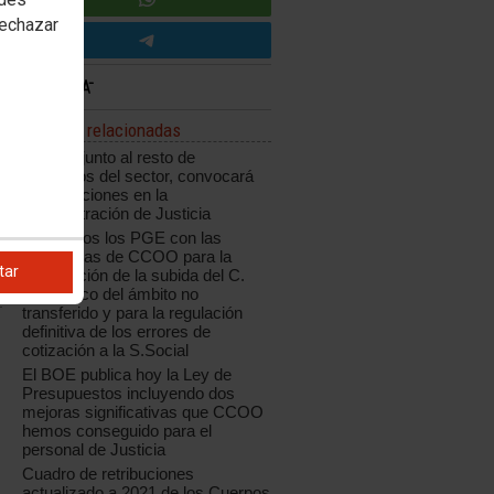
rechazar
Noticias relacionadas
CCOO, junto al resto de
sindicatos del sector, convocará
movilizaciones en la
Administración de Justicia
Aprobados los PGE con las
enmiendas de CCOO para la
tar
negociación de la subida del C.
Específico del ámbito no
transferido y para la regulación
definitiva de los errores de
cotización a la S.Social
El BOE publica hoy la Ley de
Presupuestos incluyendo dos
mejoras significativas que CCOO
hemos conseguido para el
personal de Justicia
Cuadro de retribuciones
actualizado a 2021 de los Cuerpos