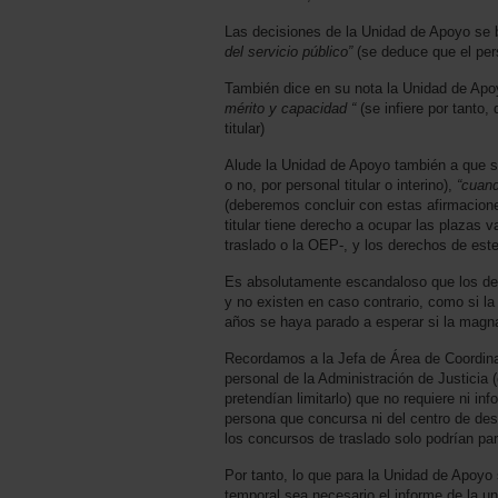
Las decisiones de la Unidad de Apoyo se
del servicio público”
(se deduce que el perso
También dice en su nota la Unidad de Apo
mérito y capacidad “
(se infiere por tanto
titular)
Alude la Unidad de Apoyo también a que su
o no, por personal titular o interino),
“cuand
(deberemos concluir con estas afirmacione
titular tiene derecho a ocupar las plazas 
traslado o la OEP-, y los derechos de este
Es absolutamente escandaloso que los der
y no existen en caso contrario, como si l
años se haya parado a esperar si la magna
Recordamos a la Jefa de Área de Coordina
personal de la Administración de Justicia
pretendían limitarlo) que no requiere ni i
persona que concursa ni del centro de des
los concursos de traslado solo podrían par
Por tanto, lo que para la Unidad de Apoyo
temporal sea necesario el informe de la un