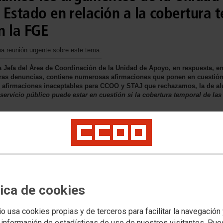
l Estado en relación a la cobertura 
n la FGE
reunión urgente sobre este tema.
la Jefa del Área de Coordinación de la Unidad de Apoyo, en respuesta, 
tras denuncias, contiene numerosas afirmaciones que ponen en cuestión 
as afirmaciones inaceptables para CCOO y STAJ que rechazamos, la de al
servicio público puede estar en cuestión si la cobertura temporal de las
tica de cookies
io usa cookies propias y de terceros para facilitar la navegación
 información de estadísticas de uso de nuestros visitantes. Pu