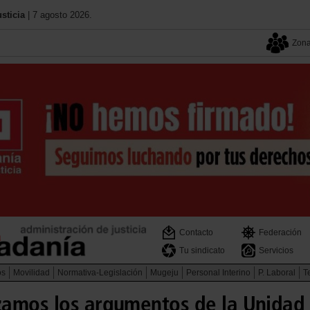
sticia
| 7 agosto 2026.
Zona
Contacto
Federación
Tu sindicato
Servicios
os
Movilidad
Normativa-Legislación
Mugeju
Personal Interino
P. Laboral
Te
amos los argumentos de la Unidad 