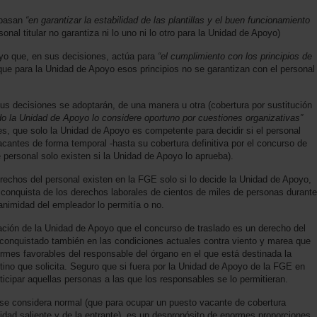
 basan
“en garantizar la estabilidad de las plantillas y el buen funcionamiento
nal titular no garantiza ni lo uno ni lo otro para la Unidad de Apoyo)
yo que, en sus decisiones, actúa para
“el cumplimiento con los principios de
, que para la Unidad de Apoyo esos principios no se garantizan con el personal
s decisiones se adoptarán, de una manera u otra (cobertura por sustitución
o la Unidad de Apoyo lo considere oportuno por cuestiones organizativas”
s, que solo la Unidad de Apoyo es competente para decidir si el personal
vacantes de forma temporal -hasta su cobertura definitiva por el concurso de
 personal solo existen si la Unidad de Apoyo lo aprueba).
echos del personal existen en la FGE solo si lo decide la Unidad de Apoyo,
a conquista de los derechos laborales de cientos de miles de personas durante
nimidad del empleador lo permitía o no.
ción de la Unidad de Apoyo que el concurso de traslado es un derecho del
 (conquistado también en las condiciones actuales contra viento y marea que
nformes favorables del responsable del órgano en el que está destinada la
tino que solicita. Seguro que si fuera por la Unidad de Apoyo de la FGE en
ticipar aquellas personas a las que los responsables se lo permitieran.
 se considera normal (que para ocupar un puesto vacante de cobertura
idad saliente y de la entrante), es un despropósito de enormes proporciones