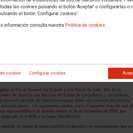
todas las cookies pulsando el botón 'Aceptar' o configurarlas o 
pulsando el botón 'Configurar cookies'
s información consulta nuestra
Política de cookies
 de cookies
Configurar cookies
Acep
idos al Fiscal General del Estado y a la Fiscal de Sala, Jefa de la
inistro de Justicia con decenas de firmas
de compañeros y compañeras,
s puestos vacantes de cobertura temporal deben ser cubiertos por personal
l personal interino, con argumentos sólidos, como el
acuerdo suscrito por el
atos representativos de ámbito estatal el 18 de diciembre de 2015
, que
r publicado en el BOE y no haber sido recurrido.
rebatido, la Unidad de Apoyo justifica su decisión con razonamientos que no