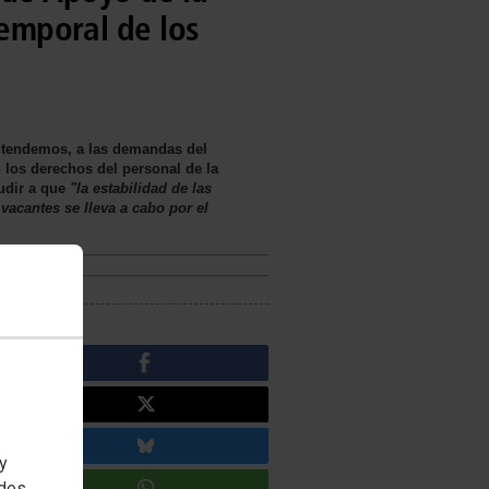
temporal de los
entendemos, a las demandas del
los derechos del personal de la
udir a que
"la estabilidad de las
 vacantes se lleva a cabo por el
 y
edes