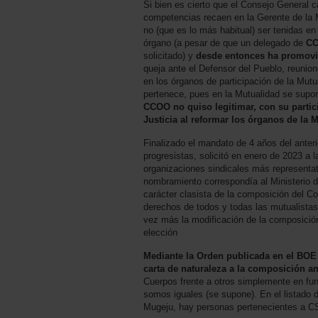
Si bien es cierto que el Consejo General
competencias recaen en la Gerente de la 
no (que es lo más habitual) ser tenidas e
órgano (a pesar de que un delegado de
C
solicitado) y
desde entonces ha promovi
queja ante el Defensor del Pueblo, reunio
en los órganos de participación de la Mutu
pertenece, pues en la Mutualidad se supon
CCOO no quiso legitimar, con su partici
Justicia al reformar los órganos de la 
Finalizado el mandato de 4 años del anter
progresistas, solicitó en enero de 2023 a 
organizaciones sindicales más representat
nombramiento correspondía al Ministerio d
carácter clasista de la composición del C
derechos de todos y todas las mutualista
vez más la modificación de la composici
elección
Mediante la Orden publicada en el BOE 
carta de naturaleza a la composición 
Cuerpos frente a otros simplemente en fun
somos iguales (se supone). En el listado
Mugeju, hay personas pertenecientes a CS