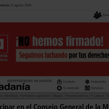
sticia
| 6 agosto 2026.
Zona
Contacto
Federación
Tu sindicato
Servicios
os
Movilidad
Normativa-Legislación
Mugeju
Personal Interino
P. Laboral
Te
cipar en el Consejo General de la 