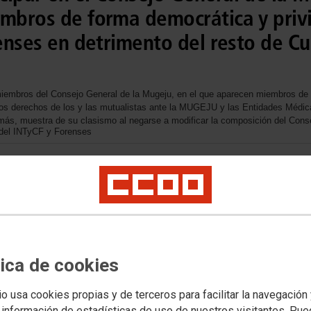
mbros de forma democrática y privi
renses en detrimento del resto de C
s miembros del Consejo General de la Mugeju, en el que aparecen miembros 
os derechos de los y las mutualistas ante la MUGEJU y las Entidades Médic
 más, muestra de su clasismo al negarse a modificar la composición del Con
 del INTyCF y Forenses
tica de cookies
io usa cookies propias y de terceros para facilitar la navegación
UGEJU
 información de estadísticas de uso de nuestros visitantes. Pu