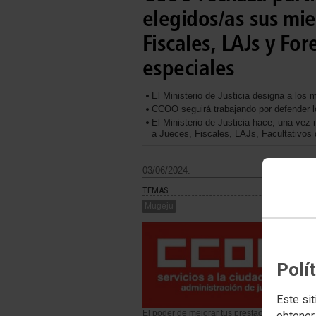
elegidos/as sus mie
Fiscales, LAJs y Fo
especiales
El Ministerio de Justicia designa a lo
CCOO seguirá trabajando por defender l
El Ministerio de Justicia hace, una vez
a Jueces, Fiscales, LAJs, Facultativos
03/06/2024.
TEMAS
Mugeju
Polí
Este sit
El poder de mejorar tus prestaciones en M
obtener