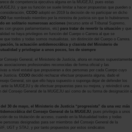
 carece de competencia ejecutiva alguna en la MUGEJU, pues estas
MUGEJU, y que su función se suele limitar a hacer propuestas que pueden o
n consideración,
CCOO
adoptó en 2019 la decisión de no participar en dicho
COO
fue nombrado miembro por la ministra de justicia sin que lo hubiéramos
do en solitario numerosas acciones
(recurso ante el Tribunal Supremo,
nes con grupos parlamentarios, etc)
para tratar de revertir la situación
y que
alidad no haya privilegios en función del Cuerpo o Carrera al que se
e que todos y todas somos mutualistas, sin distinción del Cuerpo o Carrera.
pación, la actuación antidemocrática y clasista del Ministerio de
Mutualidad y privilegiar a unos pocos, los de siempre
ior Consejo General, el Ministerio de Justicia, ahora en manos supuestament
las asociaciones profesionales reconocidas de forma oficial y las
ivas a nivel estatal que propusieran a dos personas por cada Cuerpo cuyo
e Justicia.
CCOO
decidió rechazar efectuar propuesta alguna, dado el
onsejo General, sin que ello haya supuesto o suponga dejar de defender los
s ante la MUGEJU y de efectuar propuestas para su mejora, y reivindicó una
ón del Consejo General de la MUGEJU así como de su forma de designación 
del 30 de mayo, el Ministerio de Justicia “progresista” da una vez más
antidemocrática del Consejo General de la MUGEJU
, pues privilegia a unos
ción de su titulación de acceso, cuando en la Mutualidad todos y todas
 de personas designadas para ser miembros del Consejo General de la
IF, UGT y STAJ, y por tanto propuestos por estos sindicatos