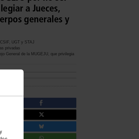
legiar a Jueces,
uerpos generales y
de CSIF, UGT y STAJ
as privadas
sejo General de la MUGEJU, que privilegia
 y
edes