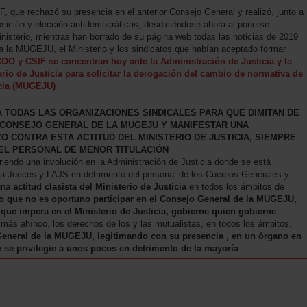
, que rechazó su presencia en el anterior Consejo General y realizó, junto a
osición y elección antidemocráticas, desdiciéndose ahora al ponerse
isterio, mientras han borrado de su página web todas las noticias de 2019
a la MUGEJU, el Ministerio y los sindicatos que habían aceptado formar
OO y CSIF se concentran hoy ante la Administración de Justicia y la
erio de Justicia para solicitar la derogación del cambio de normativa de
icia (MUGEJU)
TODAS LAS ORGANIZACIONES SINDICALES PARA QUE DIMITAN DE
 CONSEJO GENERAL DE LA MUGEJU Y MANIFESTAR UNA
 CONTRA ESTA ACTITUD DEL MINISTERIO DE JUSTICIA, SIEMPRE
 EL PERSONAL DE MENOR TITULACIÓN
riendo una involución en la Administración de Justicia donde se está
, a Jueces y LAJS en detrimento del personal de los Cuerpos Generales y
 una
actitud clasista del Ministerio de Justicia
en todos los ámbitos de
 que no es oportuno participar en el Consejo General de la MUGEJU,
que impera en el Ministerio de Justicia, gobierne quien gobierne
.
más ahínco, los derechos de los y las mutualistas, en todos los ámbitos,
 General de la MUGEJU, legitimando con su presencia , en un órgano en
 se privilegie a unos pocos en detrimento de la mayoría