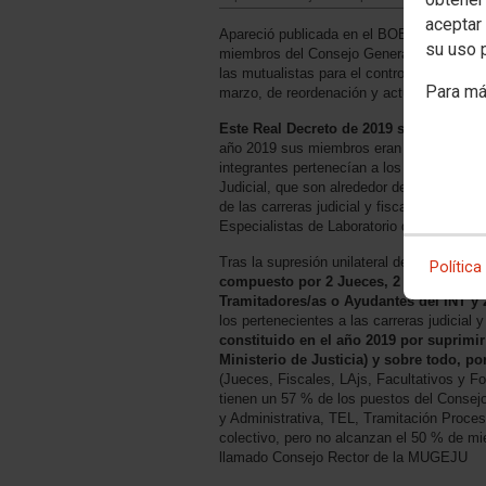
aceptar 
Apareció publicada en el BOE de 30 de m
su uso 
miembros del Consejo General de la Mutual
las mutualistas para el control y vigilanci
Para má
marzo, de reordenación y actualización de 
Este Real Decreto de 2019 suprimió la 
año 2019 sus miembros eran elegidos democ
integrantes pertenecían a los Cuerpos de 
Judicial, que son alrededor del 50 % de los
de las carreras judicial y fiscal, y Cuer
Especialistas de Laboratorio del INTyCF
Tras la supresión unilateral de la Asamble
Política
compuesto por 2 Jueces, 2 Fiscales, 2 L
Tramitadores/as o Ayudantes del INT y 
los pertenecientes a las carreras judicial y
constituido en el año 2019 por suprimir
Ministerio de Justicia) y sobre todo, po
(Jueces, Fiscales, LAjs, Facultativos y F
tienen un 57 % de los puestos del Consejo
y Administrativa, TEL, Tramitación Proces
colectivo, pero no alcanzan el 50 % de mi
llamado Consejo Rector de la MUGEJU