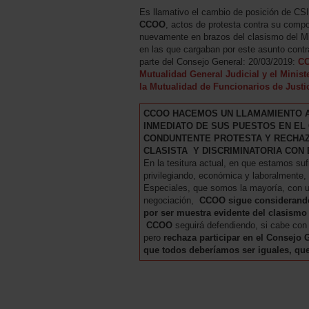
Es llamativo el cambio de posición de CSIF
CCOO
, actos de protesta contra su comp
nuevamente en brazos del clasismo del Min
en las que cargaban por este asunto contr
parte del Consejo General: 20/03/2019:
CC
Mutualidad General Judicial y el Minist
la Mutualidad de Funcionarios de Just
CCOO HACEMOS UN LLAMAMIENTO A 
INMEDIATO DE SUS PUESTOS EN EL
CONDUNTENTE PROTESTA Y RECHAZO
CLASISTA Y DISCRIMINATORIA CON
En la tesitura actual, en que estamos suf
privilegiando, económica y laboralmente
Especiales, que somos la mayoría, con
negociación,
CCOO sigue considerando
por ser muestra evidente del clasismo 
CCOO
seguirá defendiendo, si cabe con 
pero
rechaza participar en el Consejo
que todos deberíamos ser iguales, que