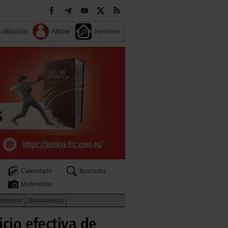
 afiliación
Afiliate
Servicios
Calendario
Buscador
Multimedia
rritorios
Documentos
icio efectiva de