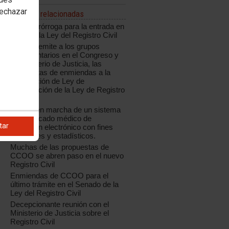
rechazar
Noticias relacionadas
Nueva prórroga para la entrada en
vigor de la Ley del Registro Civil
CCOO remite a los grupos
parlamentarios en el Congreso y
al Ministerio de Justicia, las
propuestas de enmiendas a la
Proposición de Ley de
Modificación de la Ley de Registro
Civil
Puesta en marcha de un sistema
de certificado médico de
tar
defunción electrónico con fines
registrales y estadísticos.
Muchas de las propuestas de
CCOO se abren paso en el nuevo
Registro Civil
Enmiendas de CCOO para el
último trámite en el Senado de la
Ley del Registro Civil
Decepcionante reunión con el
Ministerio de Justicia sobre el
Registro Civil