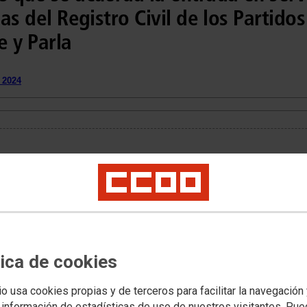
nas del Registro Civil de los Partidos
e y Parla
 2024
Dirección General de
e se acuerda la entrada en
ica Dicireg en las Oficinas
uenlabrada, para el
las previsiones
o, del Registro Civil
tica de cookies
B)
io usa cookies propias y de terceros para facilitar la navegación
 información de estadísticas de uso de nuestros visitantes. Pu