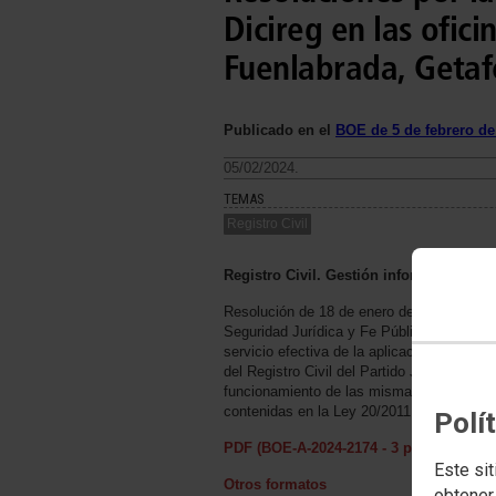
Dicireg en las ofici
Fuenlabrada, Getaf
Publicado en el
BOE de 5 de febrero de
05/02/2024.
TEMAS
Registro Civil
Registro Civil. Gestión informatizada
Resolución de 18 de enero de 2024, de la 
Seguridad Jurídica y Fe Pública, por la qu
servicio efectiva de la aplicación informát
del Registro Civil del Partido Judicial de F
funcionamiento de las mismas conforme a 
contenidas en la Ley 20/2011, de 21 de juli
Polí
PDF (BOE-A-2024-2174 - 3 págs. - 199 K
Este sit
Otros formatos
obtener