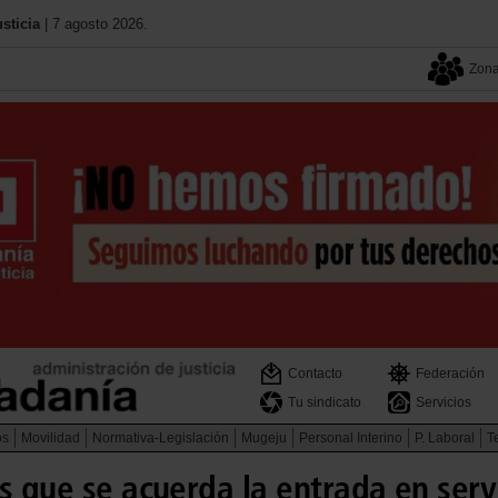
sticia
| 7 agosto 2026.
Zona
Contacto
Federación
Tu sindicato
Servicios
os
Movilidad
Normativa-Legislación
Mugeju
Personal Interino
P. Laboral
Te
s que se acuerda la entrada en serv