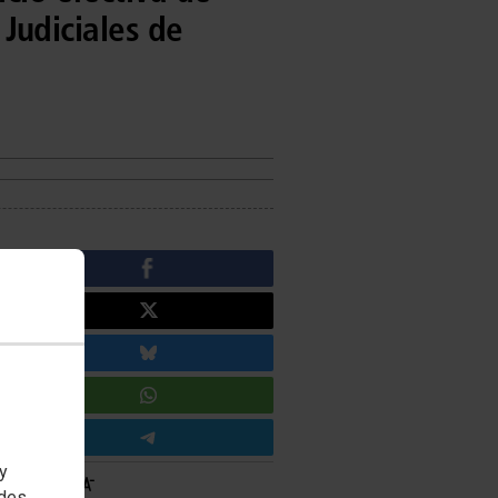
 Judiciales de
 y
edes