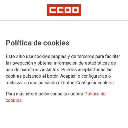
CCOO reclama al Ministerio de
Política de cookies
Justicia una aclaración sobre la
nueva publicación, en el BOE de
Este sitio usa cookies propias y de terceros para facilitar
hoy, de la relación de aprobados y
la navegación y obtener información de estadísticas de
uso de nuestros visitantes. Puedes aceptar todas las
aprobadas de Tramitación, turno
cookies pulsando el botón 'Aceptar' o configurarlas o
libre
rechazar su uso pulsando el botón 'Configurar cookies'
Para más información consulta nuestra
Política de
CCOO hemos contactado de inmediato con el Ministerio de Justicia para
cookies
que nos aclare a qué se debe esta duplicidad y si el plazo de diez días
para presentar documentación se contará desde la primera o desde esta
segunda publicación
El Ministerio de Justicia informa a CCOO que en el día de hoy
publicará una nota aclaratoria sobre esta situación