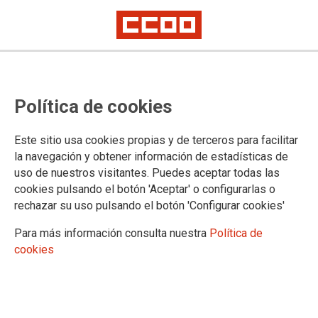
Asturias: publicada en el BOE
Política de cookies
adenda de modificación del
convenio entre MUGEJU y el
Este sitio usa cookies propias y de terceros para facilitar
Gobierno del Principado de
la navegación y obtener información de estadísticas de
uso de nuestros visitantes. Puedes aceptar todas las
Asturias para prestación de
cookies pulsando el botón 'Aceptar' o configurarlas o
servicios sanitarios en zonas
rechazar su uso pulsando el botón 'Configurar cookies'
rurales
Para más información consulta nuestra
Política de
cookies
Publicado en el BOE de 7 de diciembre de 2023
07/12/2023.