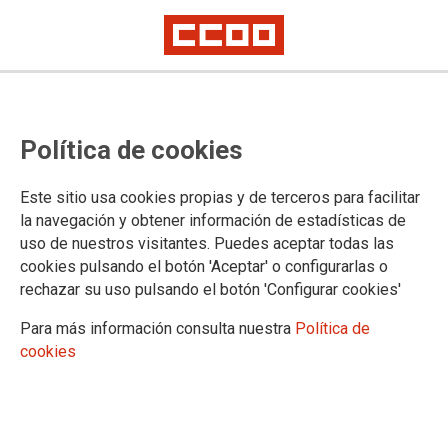
Fecha de publicación en el BOE de
Política de cookies
la convocatoria del concurso de
traslado de cuerpos generales
Este sitio usa cookies propias y de terceros para facilitar
2023: 9 de octubre
la navegación y obtener información de estadísticas de
uso de nuestros visitantes. Puedes aceptar todas las
cookies pulsando el botón 'Aceptar' o configurarlas o
Acabamos de recibir del Ministerio de Justicia el correo
rechazar su uso pulsando el botón 'Configurar cookies'
electrónico que seguidamente reproducimos
Para más información consulta nuestra
Política de
19/09/2023.
cookies
TEMAS
Concursos