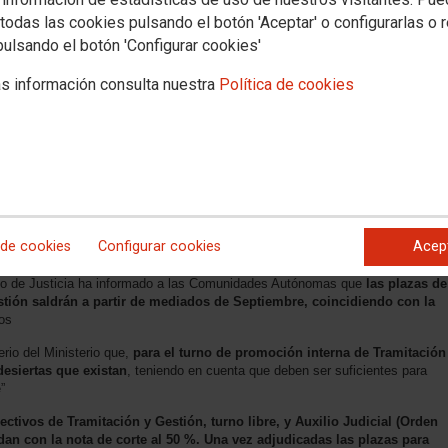
todas las cookies pulsando el botón 'Aceptar' o configurarlas o 
pulsando el botón 'Configurar cookies'
s información consulta nuestra
Política de cookies
 de cookies
Configurar cookies
Acep
erio de Justicia ha informado a las Comunidades Autónomas que
las plazas de
tión saldrán a partir de mediados de Septiembre, coincidiendo con la
os
rio del Ministerio que,
para el turno de promoción interna de Tramitación
desiertas que existan
, teniendo en cuenta que deben ser suficientes para
”
ectivos de Tramitación y Gestión, turno libre, y Auxilio Judicial (Orden
dan con la nota de corte al 50 %. Una vez adjudicadas las plazas para