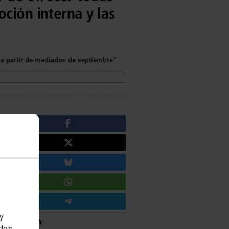
ción interna y las
 “a partir de mediados de septiembre”
 y
edes