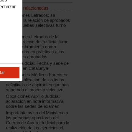
rechazar
Noticias relacionadas
Oposiciones Letrados: se
modifica la relación de aprobados
de las pruebas selectivas turno
libre
Oposiciones Letrados de la
Administración de Justicia, turno
libre: nombramiento como
funcionarios en prácticas a los
opositores aprobados
Auxilio Judicial: Fecha y sede de
examen en Catalunya
tar
Oposiciones Médicos Forenses:
nueva publicación de las listas
definitivas de aspirantes que han
superado el proceso selectivo
Oposiciones Auxilio Judicial:
aclaración en nota informativa
sobre las sedes de examen
Importante aviso del Ministerio a
las personas opositoras del
Cuerpo de Auxilio Judicial para la
realización de los ejercicios el