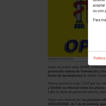
aceptar 
su uso 
Para má
Política
oposiciones justicia
Según ha podido saber
CCOO
, el Minist
promoción interna de Tramitación y Ges
Orden de aprobados/as
de ambos Cuerp
Informa asimismo a las CCAA que “es crite
y Gestión se ofrezcan todas las plazas 
cubrir la oferta de promoción interna y libre
Según esta información “l
os procesos sel
JUS/1254/2022, de 7 de diciembre), que