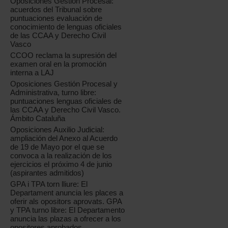
Oposiciones Gestión Procesal:
acuerdos del Tribunal sobre
puntuaciones evaluación de
conocimiento de lenguas oficiales
de las CCAA y Derecho Civil
Vasco
CCOO reclama la supresión del
examen oral en la promoción
interna a LAJ
Oposiciones Gestión Procesal y
Administrativa, turno libre:
puntuaciones lenguas oficiales de
las CCAA y Derecho Civil Vasco.
Ámbito Cataluña
Oposiciones Auxilio Judicial:
ampliación del Anexo al Acuerdo
de 19 de Mayo por el que se
convoca a la realización de los
ejercicios el próximo 4 de junio
(aspirantes admitidos)
GPA i TPA torn lliure: El
Departament anuncia les places a
oferir als opositors aprovats. GPA
y TPA turno libre: El Departamento
anuncia las plazas a ofrecer a los
opositores aprobados.