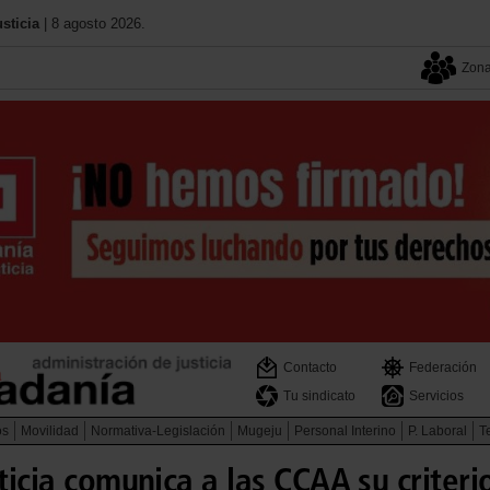
sticia
| 8 agosto 2026.
Zona
Contacto
Federación
Tu sindicato
Servicios
os
Movilidad
Normativa-Legislación
Mugeju
Personal Interino
P. Laboral
Te
sticia comunica a las CCAA su criteri