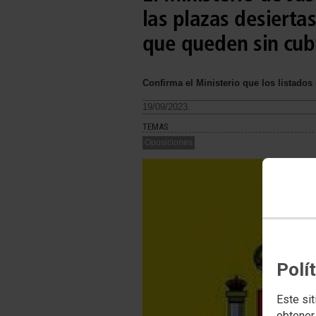
las plazas desierta
que queden sin cubr
Confirma el Ministerio que los listado
19/09/2023.
TEMAS
Oposiciones
Polí
Este sit
obtener