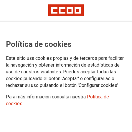
Cuerpos Especiales de Ayudantes
Política de cookies
de Laboratorio y Facultativos del
INTCF: publicadas las relaciones
Este sitio usa cookies propias y de terceros para facilitar
definitivas de personas admitidas
la navegación y obtener información de estadísticas de
uso de nuestros visitantes. Puedes aceptar todas las
y excluidas y nombramiento de los
cookies pulsando el botón 'Aceptar' o configurarlas o
tribunales calificadores de los
rechazar su uso pulsando el botón 'Configurar cookies'
procesos selectivos por turno
Para más información consulta nuestra
Política de
cookies
libre, sistema de concurso
Publicado en el BOE de 8 de agosto de 2023