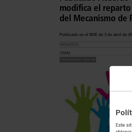
modifica el repart
del Mecanismo de R
Publicado en el BOE de 3 de abril de 2
04/04/2023.
TEMAS
Organización Judicial
Polí
Este sit
obtener