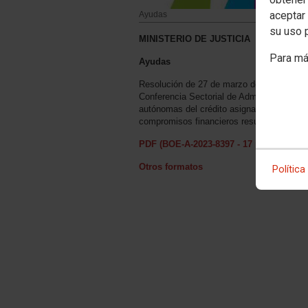
aceptar 
Ayudas
su uso 
MINISTERIO DE JUSTICIA
Para má
Ayudas
Resolución de 27 de marzo de 2023, de la 
Conferencia Sectorial de Administración de
autónomas del crédito asignado para el a
compromisos financieros resultantes
PDF (BOE-A-2023-8397 - 17 págs. - 466 
Otros formatos
Política