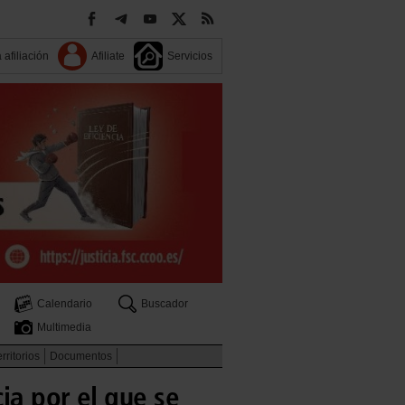
 afiliación
Afiliate
Servicios
Calendario
Buscador
Multimedia
rritorios
Documentos
ia por el que se