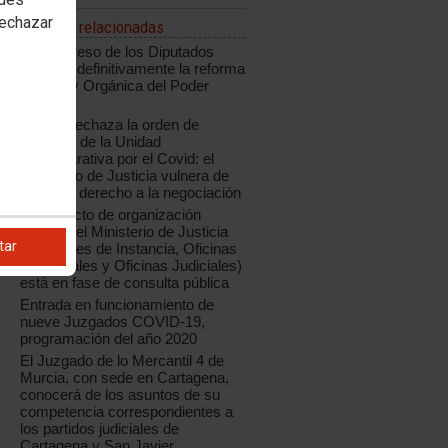
rechazar
Noticias relacionadas
El Congreso de los Diputados
aprueba definitivamente la reforma
de la Ley Orgánica del Poder
Judicial
CCOO rechaza la orden de
creación de la Unidad
Administrativa por el Covid: el
Ministerio de Justicia vulnera de
nuevo el derecho a la negociación
El proyecto de organización
judicial del Ministerio de Justicia
tar
(Tribunales de Instancia, Oficinas
Municipales y Oficinas Judiciales)
está en fase de consulta pública
Entrada en funcionamiento de
nueve Juzgados COVID-19,
programación del año 2020
El Juzgado de lo Mercantil 4 de
Murcia, con sede en Cartagena,
conocerá de los asuntos de su
competencia correspondientes a
los partidos judiciales de
Cartagena y San Javier.