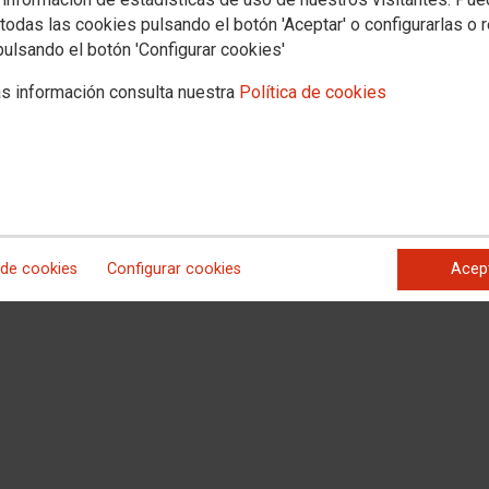
todas las cookies pulsando el botón 'Aceptar' o configurarlas o 
pulsando el botón 'Configurar cookies'
s información consulta nuestra
Política de cookies
Secretaría de Estado de Justicia, por la que se publica el Acuerdo de la
 Justicia, por el que se modifica el reparto resultante para las comunidades
ño 2023 del Mecanismo de Recuperación y Resiliencia y se formalizan los
KB)
 de cookies
Configurar cookies
Acep