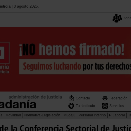
sticia
| 8 agosto 2026.
Zona
Contacto
Federación
Tu sindicato
Servicios
os
Movilidad
Normativa-Legislación
Mugeju
Personal Interino
P. Laboral
Te
e la Conferencia Sectorial de Justic