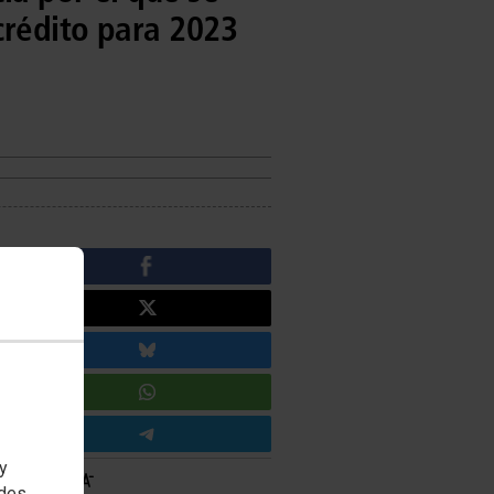
crédito para 2023
 y
edes