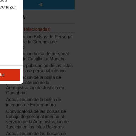
rechazar
Noticias relacionadas
Actualización Bolsas de Personal
Interino de la Gerencia de
Valladolid
Actualización bolsa de personal
interino de Castilla La Mancha
Cataluña: publicación de las listas
definitivas de personal interino
tar
Actualización de la bolsa de
personal interino de la
Administración de Justicia en
Cantabria
Actualización de la bolsa de
interinos de Extremadura
Convocatoria de las bolsas de
trabajo de personal interino al
servicio de la Administración de
Justicia en las Islas Baleares
Actualización de las bolsas de