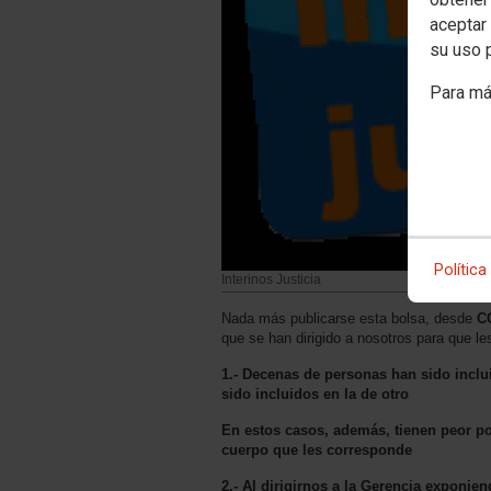
aceptar 
su uso 
Para má
Política
Interinos Justicia
Nada más publicarse esta bolsa, desde
C
que se han dirigido a nosotros para que
1.- Decenas de personas han sido inclu
sido incluidos en la de otro
En estos casos, además, tienen peor pos
cuerpo que les corresponde
2.- Al dirigirnos a la Gerencia exponi