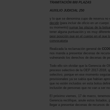
TRAMITACIÓN 800 PLAZAS
AUXILIO JUDICIAL 250
y lo que se denomina cupo de reserva no e
decidir
(para incluir de oficio en un cuerpo
su momento)
sumar las plazas de la bolsa
tener alguna puntuación y es muy diferent
peor posición que en el cuerpo en el que l
convocatoria
Realizada la reclamación general de
CCO
nos manda a presentar decenas de recurs
vulnerando los derechos de decenas de pe
Todo ello sin olvidar que la Gerencia de OO
proceso selectivo de la OEP 2017-2018, qu
selectivo, porque en ese momento seguían 
provisionales ya se sabía que habían apro
que no estén incluidos en esta bolsa defin
inclusión de personas que no van a ser no
El próximo viernes, 17 de marzo, tenemos
Gerencia rectifique, anule estos listados
llegar a presentar decenas de recursos de 