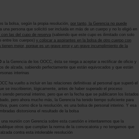
s la bolsa, según la propia resolución,
por tanto, la Gerencia no puede
 a una persona que solicitó ser incluida en más de un cuerpo y no lo eligió en
 con las del cupo de reserva
(sabiendo que este cupo es ilimitado con solo
e entre los cuerpos)
y colocar a aspirantes en la bolsa de otro cuerpo con
a tienen mejor, porque es un grave error,y un grave incumplimiento de la
O
a la Gerencia de los OOCC, ésta se niega a aceptar a rectificar de oficio y
os de alzada, sabiendo perfectamente que están equivocados y que están
rsonas interinas
CC ha vuelto a incluir en las relaciones definitivas al personal que superó el
e se inscribieron, lógicamente, antes de haber superado el proceso
siendo personal interino, pero que en la fecha que se publicaron los listados
bado, pero ahora mucho más, la Gerencia ha tenido tiempo suficiente para
itiva, pues como dice la resolución, es una bolsa de personal interino. Y esa
mbradas distorsiona el resultado de la bolsa
 una reunión con Gerencia sobre esta cuestión e intentaremos que la
, publique otros que cumplan la norma de la convocatoria y no tengamos que
alzada contra esta intolerable resolución