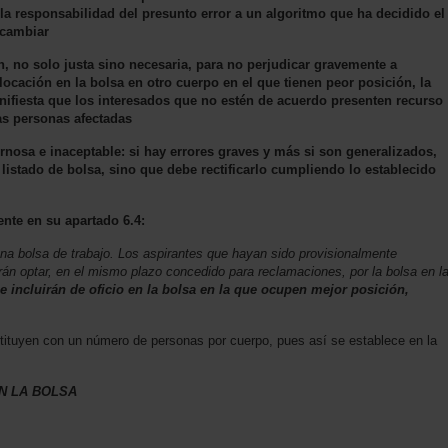
la responsabilidad del presunto error a un algoritmo que ha decidido el
 cambiar
n, no solo justa sino necesaria, para no perjudicar gravemente a
ocación en la bolsa en otro cuerpo en el que tienen peor posición, la
anifiesta que los interesados que no estén de acuerdo presenten recurso
as personas afectadas
ornosa e inaceptable: si hay errores graves y más si son generalizados,
listado de bolsa, sino que debe rectificarlo cumpliendo lo establecido
ente en su apartado 6.4:
na bolsa de trabajo. Los aspirantes que hayan sido provisionalmente
n optar, en el mismo plazo concedido para reclamaciones, por la bolsa en l
e incluirán de oficio en la bolsa en la que ocupen mejor posición,
tituyen con un número de personas por cuerpo, pues así se establece en la
N LA BOLSA