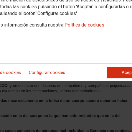
todas las cookies pulsando el botón 'Aceptar' o configurarlas o 
pulsando el botón 'Configurar cookies'
s información consulta nuestra
Política de cookies
 de cookies
Configurar cookies
Acep
COO
, y en contacto con decenas de compañeros y compañeras perjudicadas
 les ayudemos en las reclamaciones, hemos comprobado que:
idas incorrectamente en la bolsa de un cuerpo cuando deberían haber
ición en la del cuerpo en la que han sido incluidos que en la del
endo casos concretos de personas mal incluidas la Gerencia nos contesta