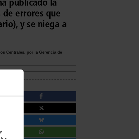
a publicado la
 de errores que
rio), y se niega a
nos Centrales, por la Gerencia de
 y
edes