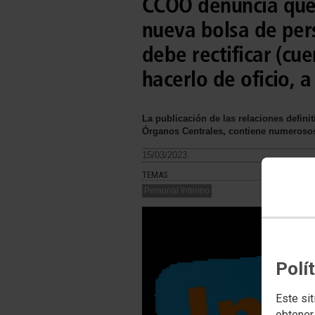
CCOO denuncia que 
nueva bolsa de per
debe rectificar (cu
hacerlo de oficio, a
La publicación de las relaciones defini
Órganos Centrales, contiene numerosos
15/03/2023.
TEMAS
Personal Interino
Polí
Este sit
obtener