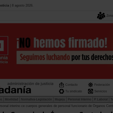
sticia
| 8 agosto 2026.
Zona
Contacto
Federación
Tu sindicato
Servicios
os
Movilidad
Normativa-Legislación
Mugeju
Personal Interino
P. Laboral
Te
ersonal interino ce cuerpos generales de personal funcionario de Órganos Cent