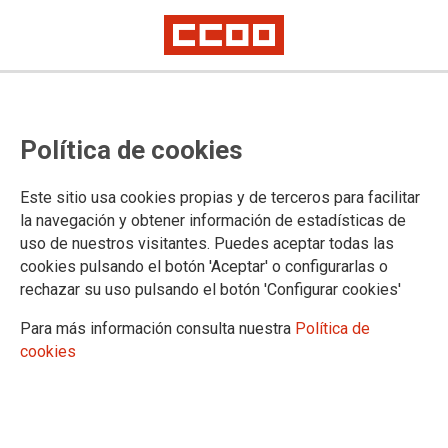
Castilla-La Mancha: publicado
Política de cookies
convenio con la MUGEJU para la
gestión de la prestación
Este sitio usa cookies propias y de terceros para facilitar
farmacéutica ambulatoria a través
la navegación y obtener información de estadísticas de
uso de nuestros visitantes. Puedes aceptar todas las
del sistema de receta electrónica
cookies pulsando el botón 'Aceptar' o configurarlas o
rechazar su uso pulsando el botón 'Configurar cookies'
Publicado en el BOE de 27 de enero de 2023
Para más información consulta nuestra
Política de
cookies
27/01/2023.
TEMAS
Mugeju