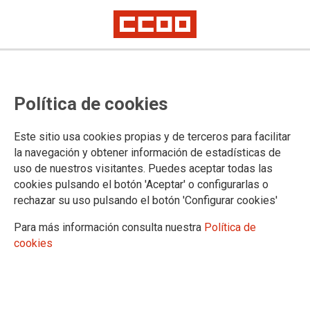
Actualización. Ante los errores
Política de cookies
detectados por CCOO en la
adjudicación provisional del
Este sitio usa cookies propias y de terceros para facilitar
concurso de traslado, el Ministerio
la navegación y obtener información de estadísticas de
uso de nuestros visitantes. Puedes aceptar todas las
anuncia una rectificación, elimina
cookies pulsando el botón 'Aceptar' o configurarlas o
la adjudicación provisional en la
rechazar su uso pulsando el botón 'Configurar cookies'
web y publicará una nueva
Para más información consulta nuestra
Política de
cookies
resolución provisional en fechas
próximas, con las correcciones
oportunas