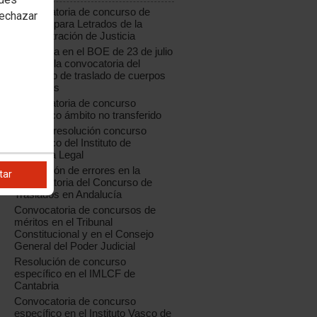
Convocatoria de concurso de
rechazar
traslado para Letrados de la
Administración de Justicia
Publicada en el BOE de 23 de julio
de 2018 la convocatoria del
concurso de traslado de cuerpos
generales
Convocatoria de concurso
específico ámbito no transferido
Aragón: resolución concurso
específico del Instituto de
Medicina Legal
Corrección de errores en la
tar
convocatoria del Concurso de
Traslados en Andalucía
Convocatoria de concursos de
méritos en el Tribunal
Constitucional y en el Consejo
General del Poder Judicial
Resolución de concurso
específico en el IMLCF de
Cantabria
Convocatoria de concurso
específico en el Instituto Vasco de