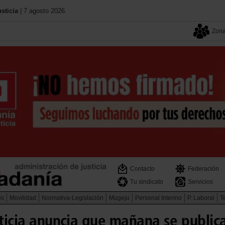
sticia
| 7 agosto 2026.
Zona
Contacto
Federación
Tu sindicato
Servicios
os
Movilidad
Normativa-Legislación
Mugeju
Personal Interino
P. Laboral
Te
sticia anuncia que mañana se publica