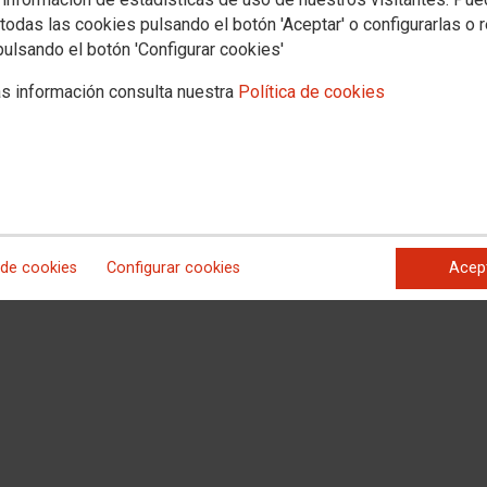
todas las cookies pulsando el botón 'Aceptar' o configurarlas o 
pulsando el botón 'Configurar cookies'
n del Personal de la Administración de Justicia
s información consulta nuestra
Política de cookies
 de Justicia
1 Madrid
 de cookies
Configurar cookies
Acep