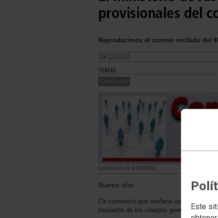
provisionales del 
Reproducimos el corrreo recibido del Mi
19/12/2022.
TEMAS
Concursos
concurso de traslados
Polí
Buenos días:
Os comunico que mañana vamos a publicar e
Este sit
traslados de los cuerpos generales
obtener