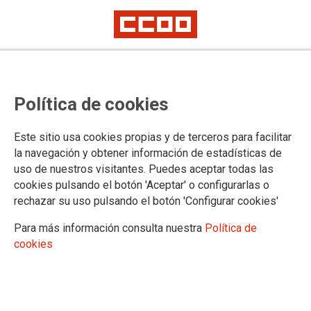
Convocatoria - apertura de las
Política de cookies
bolsas de contratación temporal
en la Administración de Justicia en
Este sitio usa cookies propias y de terceros para facilitar
Navarra 2022
la navegación y obtener información de estadísticas de
uso de nuestros visitantes. Puedes aceptar todas las
cookies pulsando el botón 'Aceptar' o configurarlas o
Desde el día de hoy y hasta el 15 de julio de 2022 está
rechazar su uso pulsando el botón 'Configurar cookies'
abierto el plazo para la inscripción en el anexo 1 (lista
prioritaria) de las relaciones de aspirantes a ocupar puestos
Para más información consulta nuestra
Política de
temporales en los Cuerpos Generales de la Administración
cookies
de Justicia en Navarra
27/06/2022.
TEMAS