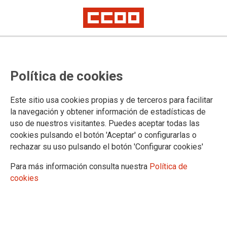
Guía de inscripción en el proceso
Política de cookies
selectivo para acceso, por el turno
de promoción interna, a los
Este sitio usa cookies propias y de terceros para facilitar
cuerpos de Gestión y Tramitación
la navegación y obtener información de estadísticas de
uso de nuestros visitantes. Puedes aceptar todas las
(OEP 2019-2020-2021)
cookies pulsando el botón 'Aceptar' o configurarlas o
rechazar su uso pulsando el botón 'Configurar cookies'
Publicamos, como hemos hecho en los procesos selectivos
Para más información consulta nuestra
Política de
anteriores (OEP 2017-2018), en todos los turnos y para todos
cookies
los cuerpos, una guía de ayuda para las personas
interesadas que van a inscribirse en este proceso selectivo
de promoción interna
01/04/2022.