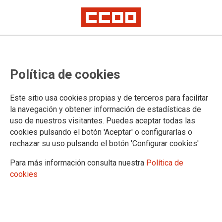
Actualización de la bolsa de
Política de cookies
personal interino de Extremadura
a 31 de marzo de 2022
Este sitio usa cookies propias y de terceros para facilitar
la navegación y obtener información de estadísticas de
uso de nuestros visitantes. Puedes aceptar todas las
Publicado en la página web del Ministerio de Justicia
cookies pulsando el botón 'Aceptar' o configurarlas o
31/03/2022.
rechazar su uso pulsando el botón 'Configurar cookies'
TEMAS
Para más información consulta nuestra
Política de
Personal Interino
cookies