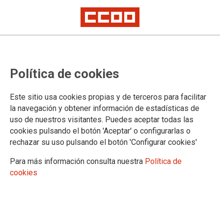
Se modifica la convocatoria del
Política de cookies
concurso de traslados, eliminando
varias plazas de Tramitación
Este sitio usa cookies propias y de terceros para facilitar
Procesal en Ceuta
la navegación y obtener información de estadísticas de
uso de nuestros visitantes. Puedes aceptar todas las
cookies pulsando el botón 'Aceptar' o configurarlas o
Publicado en el BOE de 9 de febrero de 2022.
rechazar su uso pulsando el botón 'Configurar cookies'
09/02/2022.
Para más información consulta nuestra
Política de
TEMAS
cookies
Concursos