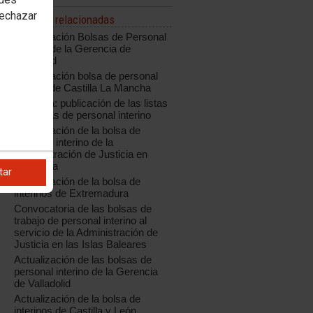
rechazar
Noticias relacionadas
Actualización Bolsas de Personal
Interino de la Gerencia de
Valladolid
Actualización bolsa de personal
interino de Castilla La Mancha
Cataluña: publicación de las listas
definitivas de personal interino
Actualización de la bolsa de
personal interino de la
Administración de Justicia en
Cantabria
tar
Actualización de la bolsa de
interinos de Extremadura
Convocatoria de las bolsas de
trabajo de personal interino al
servicio de la Administración de
Justicia en las Islas Baleares
Actualización de las bolsas de
personal interino de la Gerencia
de Valladolid
Actualización de la bolsa de
interinos de Castilla y León,