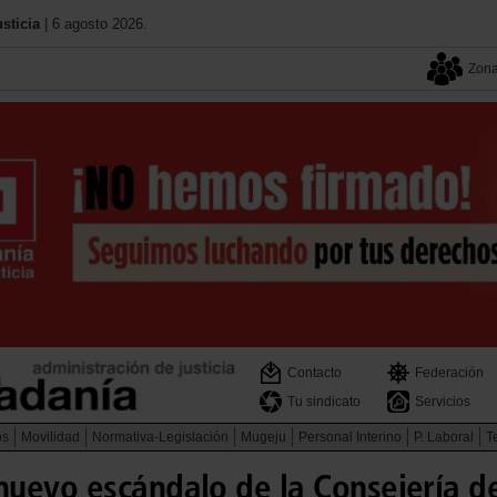
sticia
| 6 agosto 2026.
Zona
Contacto
Federación
Tu sindicato
Servicios
os
Movilidad
Normativa-Legislación
Mugeju
Personal Interino
P. Laboral
Te
uevo escándalo de la Consejería de 