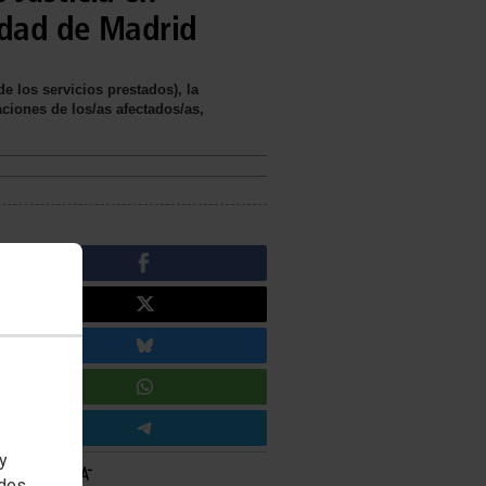
nidad de Madrid
e los servicios prestados), la
ciones de los/as afectados/as,
 y
edes