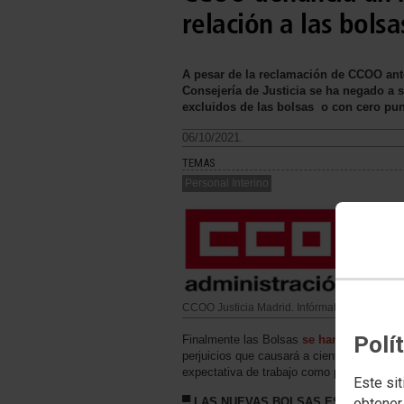
relación a las bols
A pesar de la reclamación de CCOO ante
Consejería de Justicia se ha negado a s
excluidos de las bolsas o con cero pun
06/10/2021.
TEMAS
Personal Interino
CCOO Justicia Madrid. Infórmate
Polí
Finalmente las Bolsas
se han publicado 
perjuicios que causará a cientos de person
expectativa de trabajo como personal inte
Este sit
obtener
▀
LAS NUEVAS BOLSAS ESTÁN VIGEN