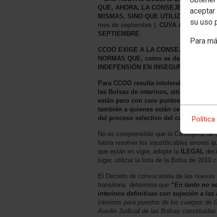
QUE, AHORA, LA CONSEJERÍA NO E
aceptar 
MISMAS, SINO QUE UTILIZARÁ LAS LI
su uso 
mes de septiembre ),
CUYA ACTUALIZAC
SEPTIEMBRE
.
Para má
CCOO EXIGE A LA CONSEJERÍA DE JU
NORMAS QUE, como se demuestra, A
INDEFENSIÓN EN INSEGURIDAD JURÍD
Para CCOO resulta intolerable la situac
las Bolsas de interinos,
sitúa la Consej
están pero con cero puntos a pesar de 
también a quienes están cesando éstos 
del proceso selectivo del cuerpo de Tr
Política
No es comprensible que la Consejería de 
hasta resolver los injustificables errores
que están en vigor, adopte la
ILEGAL
deci
lugar, utilizar la lista de la Bolsa de 201
El Decreto de convocatoria de las nuevas 
transitoria determina que
“En tanto no s
interinos definitivas con sujeción a la
interinos para puestos de los cuerpos de 
Auxilio Judicial de las Bolsas constituida