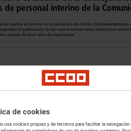
as de personal interino de la Comu
 los cientos de errores en la valoración de méritos (fundamentalmente d
uspender la publicación de las nuevas bolsas hasta resolver las reclama
tos a pesar de tener años de experiencia.
tica de cookies
el pasado día 27 de septiembre en el BOCM
, conociendo los gravísimos
as que, por su negligente actuación no tienen ninguna posibilidad, ninguna
rino en la Comunidad de Madrid.
io usa cookies propias y de terceros para facilitar la navegación
 información de estadísticas de uso de nuestros visitantes. Pu
TES DESDE EL DÍA 28 DE SEPTIEMBRE, PERO HEMOS CONOCIDO