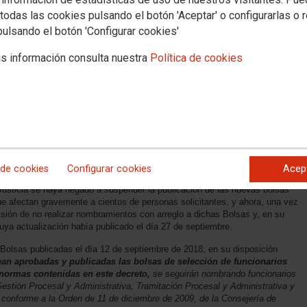
MPEZARÁ A NOMBRAR PERSONAL INTERINO CON ARREGLO A LA
todas las cookies pulsando el botón 'Aceptar' o configurarlas o 
STAS DE LA BOLSA DE 2010
(ya derogadas desde el día 28 del pasado
pulsando el botón 'Configurar cookies'
IÓN HABÍA PUBLICADO EN LA PÁGINA WEB CON FECHA DÍA 27 DE
s información consulta nuestra
Política de cookies
STICIA, como mínimo, RESPETO A LA LEGALIDAD, A SUS PROPIAS
PLICA SIEMPRE DE FORMA ARBITRIA, CAUSANDO GRAVE
ICA.
ión de indefensión y la inseguridad jurídica en la que, en relación con
ería de Justicia a los integrantes de las mismas, a los excluidos o que sí
haber acreditado experiencia (incluso con la puntuación máxima), pero
días o cesarán próximamente con ocasión de la resolución definitiva
amitación Procesal.
 de cookies
Configurar cookies
Acep
Justicia se haya negado a suspender la publicación de las nuevas bolsas
 que afectan gravemente a cientos de personas solicitantes, y ahora, una vez
sión de no realizar nombramientos con arreglo a dichas Bolsas y, en su
0 cuya actualización había publicado el día 27 de septiembre.
Bolsas publicadas el día 12 de septiembre de 2018, en su disposición
ean aprobadas y publicadas las bolsas de selección de funcionarios
s normas contenidas en este decreto,
se seguirán nombrando funcionarios
Gestión Procesal y Administrativa, Tramitación Procesal y Administrativa y
s conforme a la Orden de 11 de diciembre de 2009, de la Consejería de