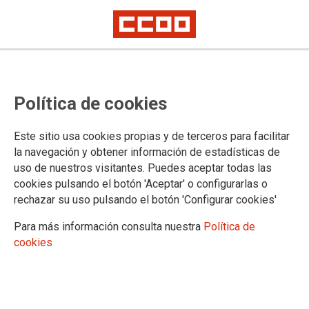
CCOO reclama a la Gerencia de
Política de cookies
MUGEJU que se proceda de
inmediato al abono del subsidio
Este sitio usa cookies propias y de terceros para facilitar
de Incapacidad Temporal y de las
la navegación y obtener información de estadísticas de
uso de nuestros visitantes. Puedes aceptar todas las
cantidades atrasadas aún no
cookies pulsando el botón 'Aceptar' o configurarlas o
percibidas
rechazar su uso pulsando el botón 'Configurar cookies'
Para más información consulta nuestra
Política de
cookies
11/11/2020.
TEMAS
Mugeju