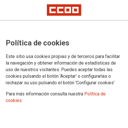
TEMAS
Política de cookies
Acción Social
Calendario
Este sitio usa cookies propias y de terceros para facilitar
Carrera Profesional
la navegación y obtener información de estadísticas de
Comisiones de Servicio y Sustituciones
uso de nuestros visitantes. Puedes aceptar todas las
Concursos
cookies pulsando el botón 'Aceptar' o configurarlas o
Cuerpos Especiales
rechazar su uso pulsando el botón 'Configurar cookies'
Formación
Justicia de Paz
Para más información consulta nuestra
Política de
Legislación
cookies
Letrados de la Administración de Justicia
Mugeju
Mujer
Negociación