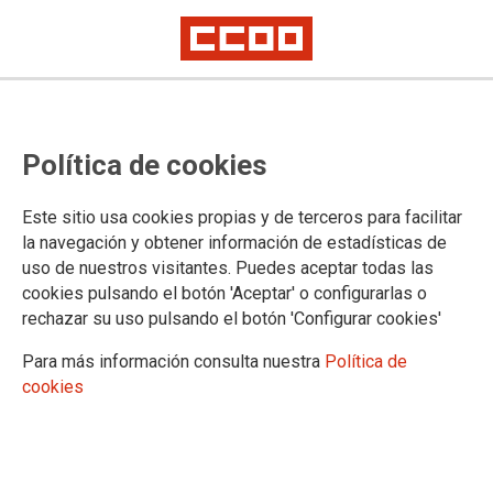
TEMAS
Política de cookies
Acción Social
Calendario
Este sitio usa cookies propias y de terceros para facilitar
Carrera Profesional
la navegación y obtener información de estadísticas de
Comisiones de Servicio y Sustituciones
uso de nuestros visitantes. Puedes aceptar todas las
Concursos
cookies pulsando el botón 'Aceptar' o configurarlas o
Cuerpos Especiales
rechazar su uso pulsando el botón 'Configurar cookies'
Formación
Justicia de Paz
Para más información consulta nuestra
Política de
Legislación
cookies
Letrados de la Administración de Justicia
Mugeju
Mujer
Negociación