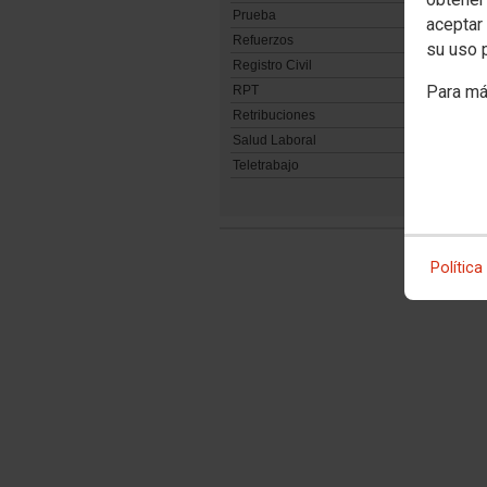
Prueba
aceptar 
Refuerzos
su uso 
Registro Civil
Para má
RPT
Retribuciones
Salud Laboral
Teletrabajo
Política