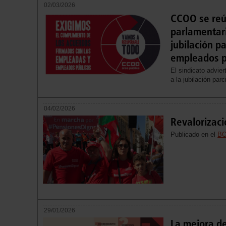
02/03/2026
CCOO se reú
parlamentar
jubilación p
empleados p
El sindicato advier
a la jubilación par
04/02/2026
Revalorizaci
Publicado en el
BO
29/01/2026
La mejora de