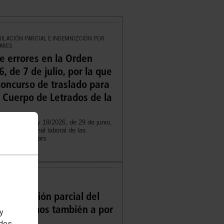
ILACIÓN PARCIAL E INDEMNIZCIÓN POR
EARES
e errores en la Orden
, de 7 de julio, por la que
oncurso de traslado para
l Cuerpo de Letrados de la
l Decreto-ley 19/2026, de 29 de junio,
da del personal laboral de las
en Illes Balears
 PÚBLICAS
a jubilación parcial del
oral, vamos también a por
 y
edes