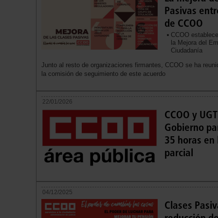
Pasivas entre
de CCOO
CCOO establece 
la Mejora del Em
Ciudadanía
Junto al resto de organizaciones firmantes, CCOO se ha reuni
la comisión de seguimiento de este acuerdo
22/01/2026
CCOO y UGT 
Gobierno par
35 horas en 
parcial
04/12/2025
Clases Pasi
reducción de