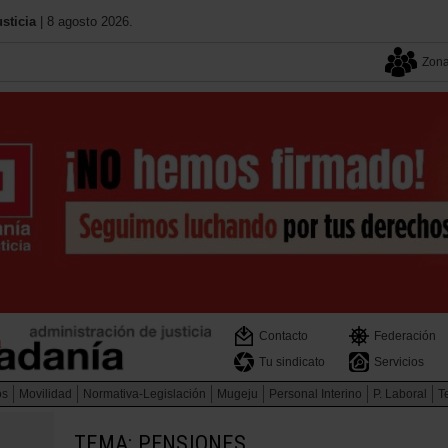
sticia
| 8 agosto 2026.
Zona
Contacto
Federación
Tu sindicato
Servicios
os
Movilidad
Normativa-Legislación
Mugeju
Personal Interino
P. Laboral
Te
TEMA: PENSIONES