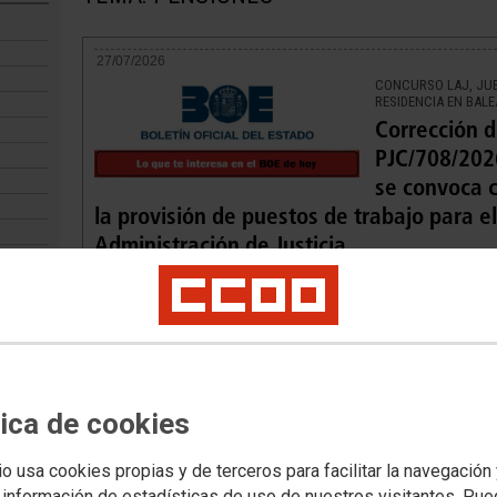
27/07/2026
CONCURSO LAJ, JUB
RESIDENCIA EN BAL
Corrección d
PJC/708/2026
se convoca c
la provisión de puestos de trabajo para e
Administración de Justicia
También se ha publicado el Acuerdo de convalidación del Rea
de medidas urgentes en materia de jubilación parcial anticipa
Administraciones Públicas y de complemento de insularidad 
24/07/2026
ADMINISTRACIONES
tica de cookies
Conseguida l
personal lab
io usa cookies propias y de terceros para facilitar la navegación
la del personal funcionario
 información de estadísticas de uso de nuestros visitantes. Pu