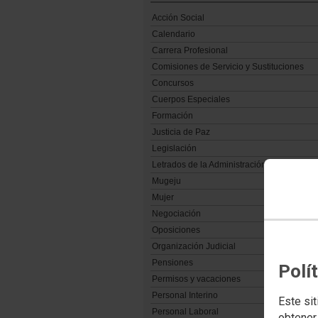
Acción Social
Calendario
Carrera Profesional
Comisiones de Servicio y Sustituciones
Concursos
Cuerpos Especiales
Formación
Justicia de Paz
Legislación
Letrados de la Administración de Justicia
Mugeju
Mujer
Negociación
Oposiciones
Organización Judicial
Pensiones
Polí
Permisos y vacaciones
Personal Interino
Este sit
Personal Laboral
obtener