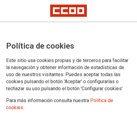
Mesa Sectorial de 7 de julio
EL PARTICULAR APARTHEID DEL
Política de cookies
MINISTERIO DE JUSTICIA
Este sitio usa cookies propias y de terceros para facilitar
Evidentemente hablando de manera metafórica: no se nos segrega por
la navegación y obtener información de estadísticas de
razón de la raza, sino por cuerpos. El Ministerio ahonda aún más en
uso de nuestros visitantes. Puedes aceptar todas las
favorecer y reconocer derechos al cuerpo de LAJ -de los que por
supuestísimo ya disfrutan los miembros de la carrera judicial-
cookies pulsando el botón 'Aceptar' o configurarlas o
discriminando aún más sí cabe al resto de cuerpos al servicio de la
rechazar su uso pulsando el botón 'Configurar cookies'
Administración de Justicia
Para más información consulta nuestra
Política de
08/07/2026.
cookies
TEMAS
Negociación
Retribuciones
Letrados de la Adm. de Justicia