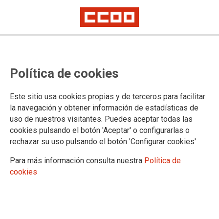
Convocatoria de comisiones de
Política de cookies
servicio en la Administración de
Justicia en Cantabria
Este sitio usa cookies propias y de terceros para facilitar
la navegación y obtener información de estadísticas de
uso de nuestros visitantes. Puedes aceptar todas las
Se ha publicado en la
página web del Gobierno de Cantabria
cookies pulsando el botón 'Aceptar' o configurarlas o
la Resolución de 2 de octubre de 2025, del Director General
rechazar su uso pulsando el botón 'Configurar cookies'
de Justicia y Víctimas del Terrorismo, por la que se ofertan
puestos de trabajo vacantes, para su provisión temporal
Para más información consulta nuestra
Política de
mediante el otorgamiento de una comisión de servicio, por
cookies
funcionarios de carrera de los cuerpos al servicio de la
Administración de Justicia
03/10/2025.
TEMAS